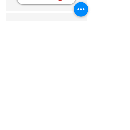
Logo Stiftung Hund Schweiz
Format: JPEG, PNG, EPS
Auf Anfrage
Kontakt
Impressum
Datenschutz